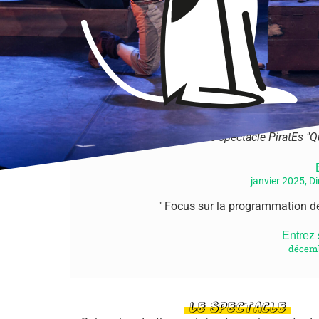
"Une traversée jubilatoire avec effets spectacu
et personnages truculents. Les comédiens sont
PiratEs nous emporte dans un 
août
Reportage sur le spectacle PiratEs "Q
janvier 2025, Di
" Focus sur la programmation de 
Entrez
décemb
LE SPECTACLE